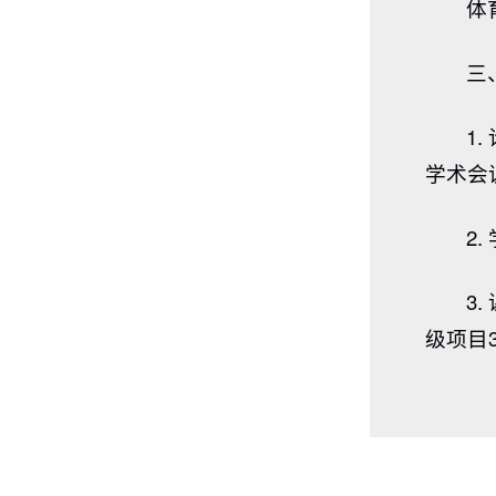
体
三
1
学术会
2
3
级项目