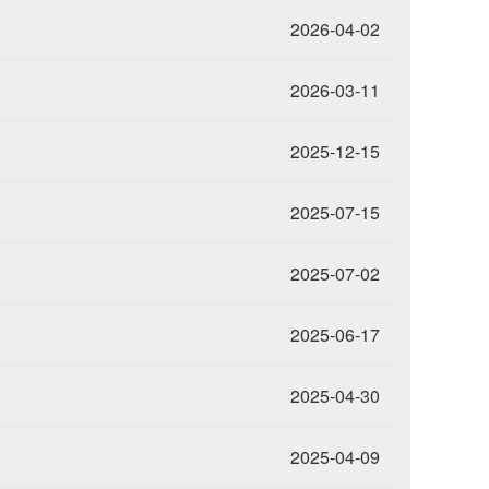
2026-04-02
2026-03-11
2025-12-15
2025-07-15
2025-07-02
2025-06-17
2025-04-30
2025-04-09