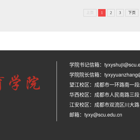
上页
1
2
3
下页
学院书记信箱：tyxyshuji@scu.e
学院院长信箱：tyxyyuanzhang@s
望江校区：成都市一环路南一段24
华西校区：成都市人民南路三段17
江安校区：成都市双流区川大路 邮
邮箱：tyxy@scu.edu.cn