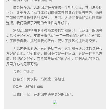
协会旨在为广大瑜伽爱好者提供一个相互交流、共同进步的
平台，让更多人了解并体验到瑜伽带来的身心平衡与宁静。通过
定期邀请专业教师进行指导，并与四川大学健身瑜伽运动队紧密
连接，我们确保了活动的专业性与系统性。
常规活动包括由专业教师带领的定期练习，以及线上跟练等
灵活多样的形式。年度王牌活动“一年一度瑜伽比赛”为会员们提
供了展示自我、挑战自我的舞台，促进了技艺的提升与交流。
无论你是长期练习者还是初学者，这里都有适合你的课程和
友好的氛围。我们相信，瑜伽不仅是一种运动，更是一种生活态
度。欢迎加入我们，在呼吸与体式的融合中，回归内心的平静，
探索身心的无限可能。
会长：申泚溦
副会长：吴仪杭、马闻婕、郭毓瑄
QQ群：867941098
让我们一起，在瑜伽中遇见更好的自己。