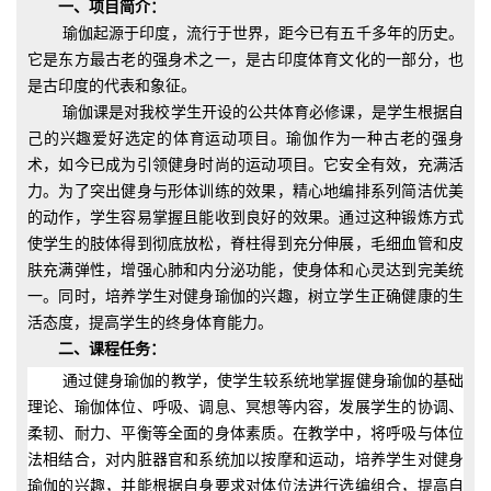
一、项目简介：
瑜伽起源于印度，流行于世界，距今已有五千多年的历史。
它是东方最古老的强身术之一，是古印度体育文化的一部分，也
是古印度的代表和象征。
瑜伽课是对我校学生开设的公共体育必修课，是学生根据自
己的兴趣爱好选定的体育运动项目。瑜伽作为一种古老的强身
术，如今已成为引领健身时尚的运动项目。它安全有效，充满活
力。为了突出健身与形体训练的效果，精心地编排系列简洁优美
的动作，学生容易掌握且能收到良好的效果。通过这种锻炼方式
使学生的肢体得到彻底放松，脊柱得到充分伸展，毛细血管和皮
肤充满弹性，增强心肺和内分泌功能，使身体和心灵达到完美统
一。同时，培养学生对健身瑜伽的兴趣，树立学生正确健康的生
活态度，提高学生的终身体育能力。
二、课程任务：
通过健身瑜伽的教学，使学生较系统地掌握健身瑜伽的基础
理论、瑜伽体位、呼吸、调息、冥想等内容，发展学生的协调、
柔韧、耐力、平衡等全面的身体素质。在教学中，将呼吸与体位
法相结合，对内脏器官和系统加以按摩和运动，培养学生对健身
瑜伽的兴趣，并能根据自身要求对体位法进行选编组合，提高自