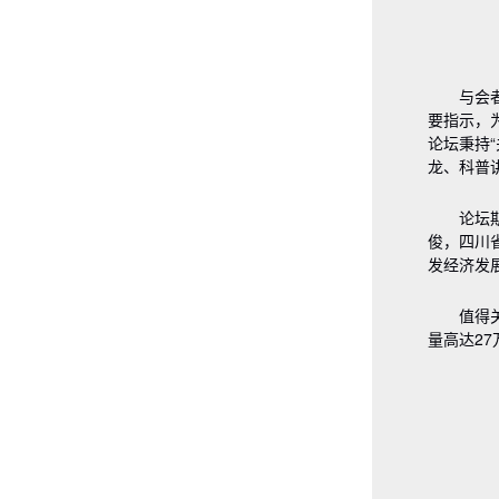
与会
要指示，
论坛秉持
龙、科普
论坛
俊，四川
发经济发
值得
量高达2