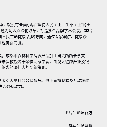
康，就没有全面小康”“坚持人民至上、生命至上”的重
主题
为切入点深化改革，打造多个品牌学术会议。本届
向人民生命健康”战略导向，通过专家演讲、健康沙
业迈向新高度。
模，成都市农林科学院农产品加工研究所所长李文
长朱晋教授等十余位专家学者，围绕大健康产业及银
、银发经济壮大的创新策略。
更吸引大量社会公众参与。线上直播观看及互动粉丝
注入强劲动力。
图片：论坛官方
撰写：侯晓鹏