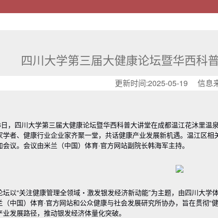
四川大学第三届大健康论坛暨华西科
更新时间:2025-05-19 信息
18日，四川大学第三届大健康论坛暨华西科普大讲堂在成都温江花沐里温泉
家学者、健康行业企业家齐聚一堂，共话健康产业发展新机遇。温江区相关领
加会议。会议由米兰（中国）体育·官方网站副院长韩海军主持。
论坛以“关注健康管理全领域・激发银发经济新动能”为主题，由四川大学
兰（中国）体育·官方网站和公众健康与社会发展研究所协办，旨在贯彻“
产业发展路径，推动银发经济体量化突破。