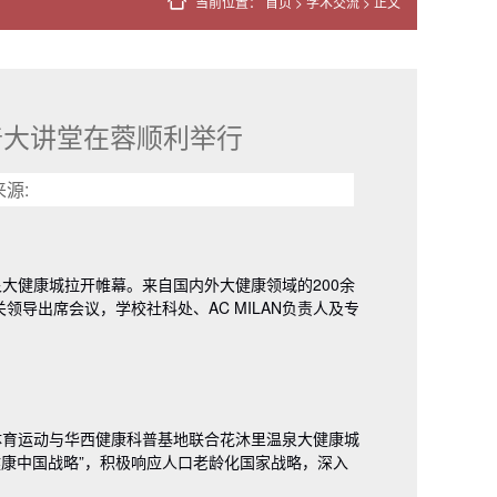
当前位置：
首页
>
学术交流
> 正文
普大讲堂在蓉顺利举行
来源:
大健康城拉开帷幕。来自国内外大健康领域的200余
导出席会议，学校社科处、AC MILAN负责人及专
体育运动与华西健康科普基地联合花沐里温泉大健康城
健康中国战略”，积极响应人口老龄化国家战略，深入